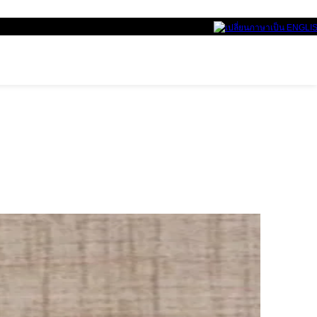
พื้นที่เป็นมิตรกับสิ่งแวดล้อม ทั้งวัสดุและขั้นตอนการผล
พรมดักฝุ่น
N-Trance Mat พรมดักฝุ่นสำหรับทางเข้าอาคาร
ราวจับทางเดิน
ราวจับทางเดิน ราวจับผนังกันกระแทกภายในอาคาร
พื้นยางสนามกีฬา
พื้นห้องฟิตเนส พื้นยางสนามกีฬาในร่ม