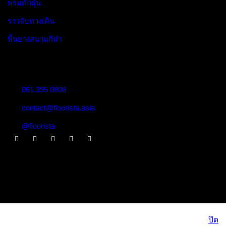
พรมดักฝุ่น
ราวจับทางเดิน
พื้นยางสนามกีฬา
Contact:
061.395 0808
contact@floorista.asia
@floorista
• Privacy Policy
• Terms of Service
• Cookie Policy
Copyright 2024
Flooristá All rights reserved
ปิด