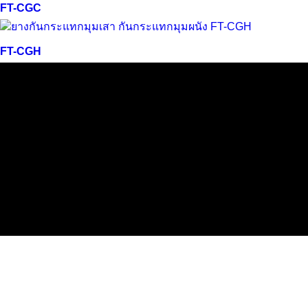
FT-CGC
ดูอย่างรวดเร็ว
FT-CGH
V International Co., Ltd.
/59 หมู่ 5 ซอยลำลูกกา 11/6, ต.คูคต, อ.ลำลูกกา, จ.ปทุมธานี 121
ะเทศไทย