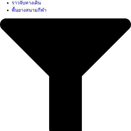
ราวจับทางเดิน
พื้นยางสนามกีฬา