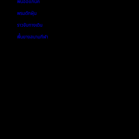
พื้นออแกนิค
พรมดักฝุ่น
ราวจับทางเดิน
พื้นยางสนามกีฬา
Contact: