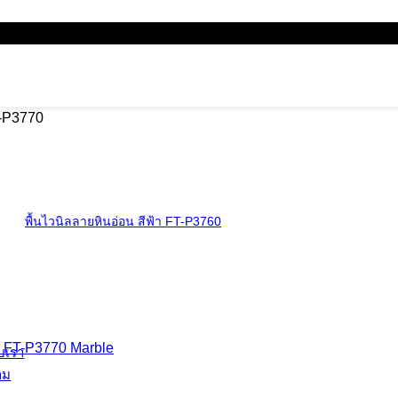
พื้นออแกนิค
พื้นที่เป็นมิตรกับ
พรมดักฝุ่น
T-P3770
N-Trance Mat พร
ราวจับทางเดิน
ราวจับทางเดิน ร
พื้นไวนิลลายหินอ่อน สีฟ้า FT-P3760
พื้นยางสนามกี
พื้นห้องฟิตเนส พ
ับเรา
าม