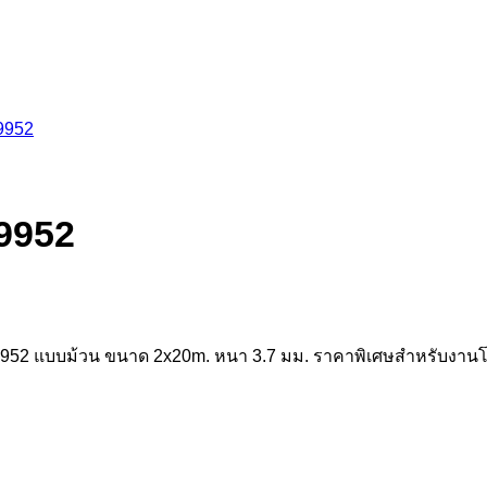
พรมดักฝุ่น
N-Trance Mat พรมดักฝุ่นสำหรั
P9952
T-P9952 แบบม้วน ขนาด 2x20m. หนา 3.7 มม. ราคาพิเศษสำหรับงา