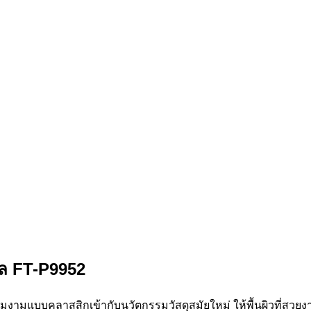
ราวจับทางเดิน
ราวจับทางเดิน ราวจับผนังกั
าล
FT-P9952
ามแบบคลาสสิกเข้ากับนวัตกรรมวัสดุสมัยใหม่ ให้พื้นผิวที่สวยงา