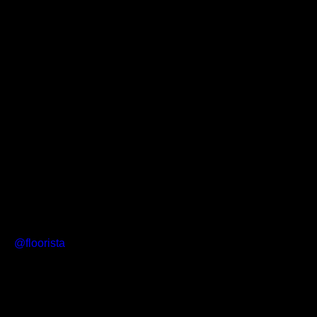
@floorista
• Privacy Policy
• Terms of Service
• Cookie Policy