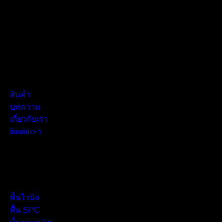
V International Co., Ltd.
/59 หมู่ 5 ซอยลำลูกกา 11/6, ต.คูคต, อ.ลำลูกกา, จ.ปทุมธานี 121
ะเทศไทย
vigation:
สินค้า
บทความ
เกี่ยวกับเรา
ติดต่อเรา
oducts:
พื้นไวนิล
พื้น SPC