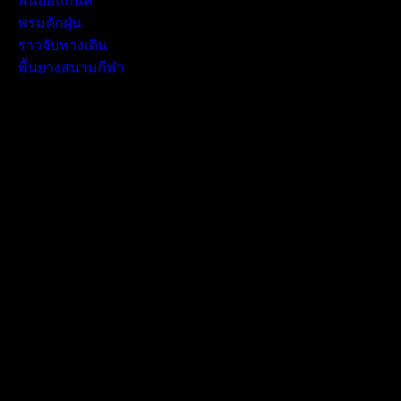
พื้นออแกนิค
พรมดักฝุ่น
ราวจับทางเดิน
พื้นยางสนามกีฬา
ntact: