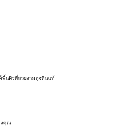
ื้นผิวที่สวยงามดุจหินแท้
องคุณ