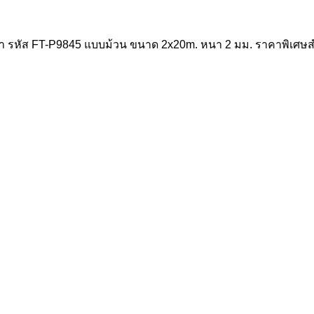
สีเทา รหัส FT-P9845 แบบม้วน ขนาด 2x20m. หนา 2 มม. ราคาพิเ